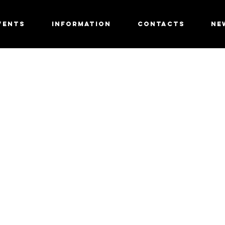
VENTS
INFORMATION
CONTACTS
NE