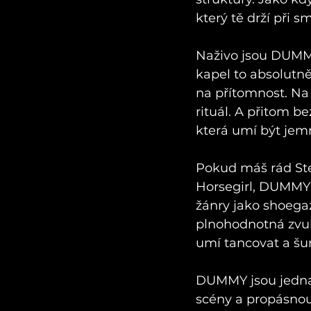
který tě drží při s
Naživo jsou DUMMY
kapel to absolutně
na přítomnost. Na
rituál. A přitom b
která umí být jemn
Pokud máš rád Ste
Horsegirl, DUMMY 
žánry jako shoegaze
plnohodnotná zvuk
umí tancovat a šu
DUMMY jsou jedna 
scény a propásnout