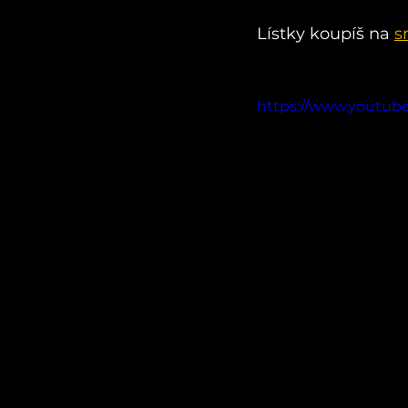
Lístky koupíš na 
s
https://www.youtub