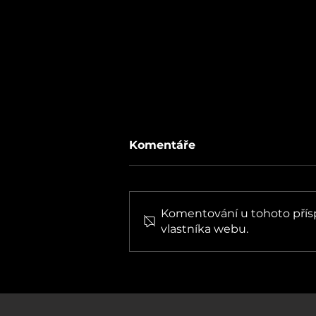
Komentáře
Komentování u tohoto příspě
vlastníka webu.
GUFRAU: Budoucnost
českýho rapu je ve folku,
diskotéce a naughty
popu.