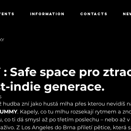
VENTS
INFORMATION
CONTACTS
NE
KY
 Safe space pro ztra
st-indie generace.
5
hž hudba zní jako hustá mlha přes kterou nevidíš n
UMMY
. Kapely, co tu mlhu rozsekají rytmem a zn
u, co ti dá smysl až po třetím poslechu – nebo až
naživo. Z Los Angeles do Brna přiletí pětice, která si