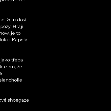
, že u dost 
ózy. Hrají 
ow, je to 
luku. Kapela, 
jako třeba 
kazem, že 
e 
elancholie 
ové shoegaze 