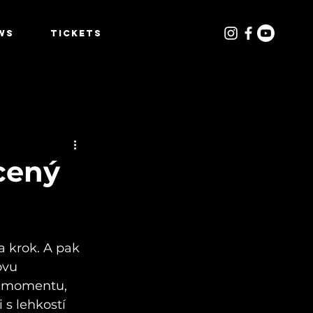
WS
TICKETS
cený
a krok. A pak 
ovu 
 v momentu, 
 s lehkostí 