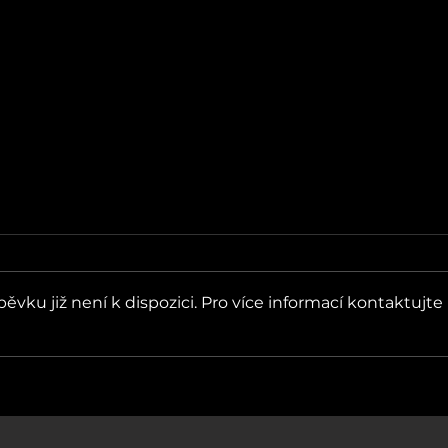
vku již není k dispozici. Pro více informací kontaktujte
Sorry baby, v sobotu jdu
Neví
na koncert Deaf Heart.
Hal
Youn
pok