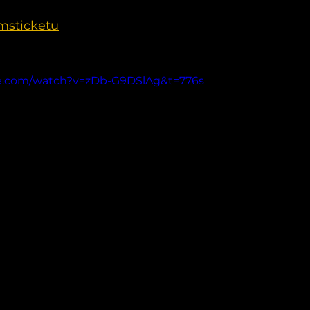
msticketu
e.com/watch?v=zDb-G9DSlAg&t=776s