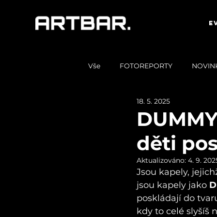
E
Vše
FOTOREPORTY
NOVIN
18. 5. 2025
DUMMY :
děti po
Aktualizováno:
4. 9. 202
Jsou kapely, jejic
jsou kapely jako 
D
poskládají do tvar
kdy to celé slyšíš 