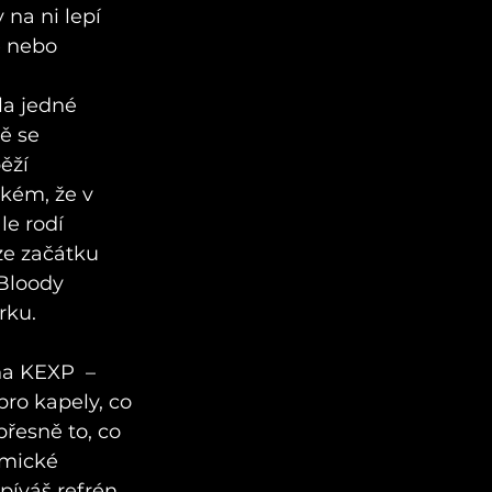
na ni lepí 
e nebo 
la jedné 
ě se 
ěží 
kém, že v 
e rodí 
ze začátku 
Bloody 
rku.
a KEXP  – 
ro kapely, co 
řesně to, co 
tmické 
píváš refrén, 