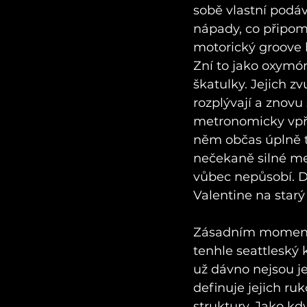
sobě vlastní podáv
nápady, co připomí
motorický groove 
Zní to jako oxymór
škatulky. Jejich zv
rozplývají a znovu s
metronomicky vpře
něm občas úplně to
nečekaně silné mel
vůbec nepůsobí. D
Valentine na star
Zásadním momente
tenhle seattleský
už dávno nejsou je
definuje jejich ru
struktury. Jako kdy