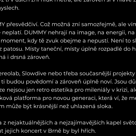
myslech.
 přesvědčiví. Což možná zní samozřejmě, ale víme
 neplatí. DUMMY nehrají na image, na energii, na p
 moment, kdy tě zvuk obejme a nepustí. Není to sh
ez patosu. Místy taneční, místy úplně rozpadlé do h
á i drsná zároveň.
reolab, Slowdive nebo třeba současnější projekty 
ti budou povědomí a zároveň úplně noví. Jsou dů
 nejsou jen retro estetika pro mileniály v krizi, al
ová platforma pro novou generaci, která ví, že m
m může být krásnější než uhlazená sloka.
z nejaktuálnějších a nejzajímavějších kapel svět
 jejich koncert v Brně by byl hřích.