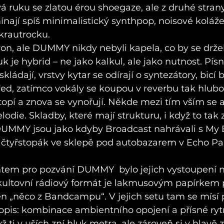
á ruku se zlatou érou shoegaze, ale z druhé strany 
nají spíš minimalistický synthpop, noisové koláž
krautrocku.
on, ale DUMMY nikdy nebyli kapela, co by se drže
uk je hybrid – ne jako kalkul, ale jako nutnost. Písn
kládají, vrstvy kytar se odírají o syntezátory, bicí b
d, zatímco vokály se koupou v reverbu tak hlubo
pí a znova se vynořují. Někde mezi tím vším se al
odie. Skladby, které mají strukturu, i když to tak 
UMMY jsou jako kdyby Broadcast nahrávali s My 
ý čtyřstopák ve sklepě pod autobazarem v Echo Pa
m pro pozvání DUMMY  bylo jejich vystoupení n
 kultovní rádiový formát je lakmusovým papírkem p
n „něco z Bandcampu“. V jejich setu tam se mísí p
kopis: kombinace ambientního opojení a přísné ry
ž ti v uších zní hluk metra, ale zároveň si v hlavě z