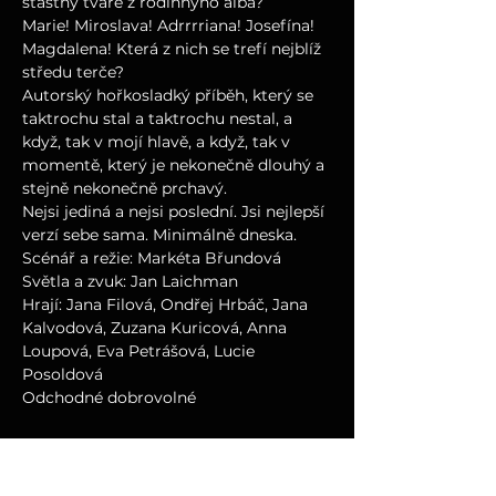
šťastný tváře z rodinnýho alba?
Marie! Miroslava! Adrrrriana! Josefína! 
Magdalena! Která z nich se trefí nejblíž 
středu terče?
Autorský hořkosladký příběh, který se 
taktrochu stal a taktrochu nestal, a 
když, tak v mojí hlavě, a když, tak v 
momentě, který je nekonečně dlouhý a 
stejně nekonečně prchavý.
Nejsi jediná a nejsi poslední. Jsi nejlepší 
verzí sebe sama. Minimálně dneska.
Scénář a režie: Markéta Břundová
Světla a zvuk: Jan Laichman
Hrají: Jana Filová, Ondřej Hrbáč, Jana 
Kalvodová, Zuzana Kuricová, Anna 
Loupová, Eva Petrášová, Lucie 
Posoldová
Odchodné dobrovolné
--