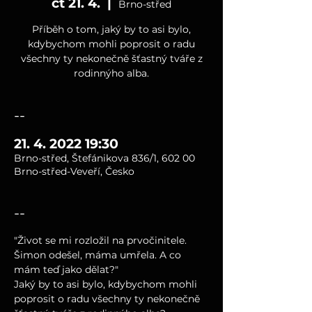
čt 21. 4.
  |  
Brno-střed
Příběh o tom, jaký by to asi bylo,
kdybychom mohli poprosit o radu
všechny ty nekonečně šťastný tváře z
rodinnýho alba.
--
21. 4. 2022 19:30
Brno-střed, Štefánikova 836/1, 602 00
Brno-střed-Veveří, Česko
--
"Život se mi rozložil na prvočinitele. 
Šimon odešel, máma umřela. A co 
mám teď jako dělat?"
Jaký by to asi bylo, kdybychom mohli 
poprosit o radu všechny ty nekonečně 