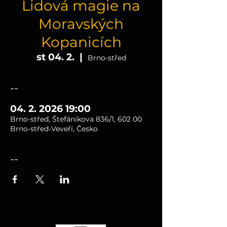
Lidová magie na
Moravských
Kopanicích
st 04. 2.
  |  
Brno-střed
--
04. 2. 2026 19:00
Brno-střed, Štefánikova 836/1, 602 00
Brno-střed-Veveří, Česko
--