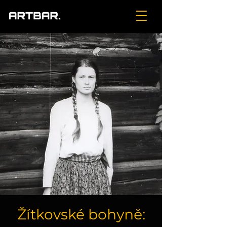
Žítkovské bohyně: