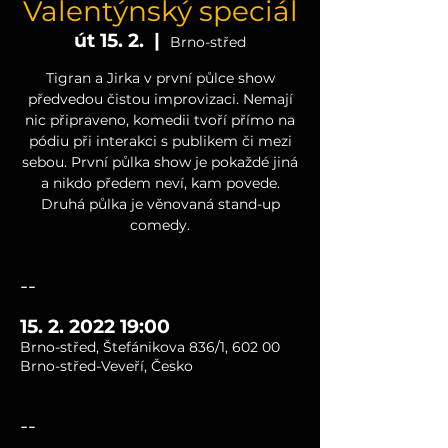
Valentýnský speciál
út 15. 2.
  |  
Brno-střed
Tigran a Jirka v první půlce show
předvedou čistou improvizaci. Nemají
nic připraveno, komedii tvoří přímo na
pódiu při interakci s publikem či mezi
sebou. První půlka show je pokaždé jiná
a nikdo předem neví, kam povede.
Druhá půlka je věnovaná stand-up
comedy.
--
15. 2. 2022 19:00
Brno-střed, Štefánikova 836/1, 602 00
Brno-střed-Veveří, Česko
--