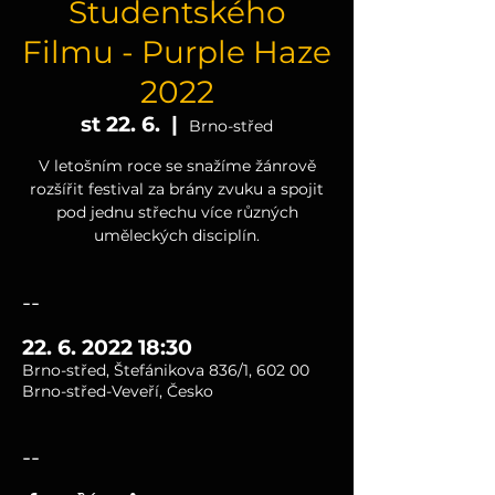
Studentského
Filmu - Purple Haze
2022
st 22. 6.
  |  
Brno-střed
V letošním roce se snažíme žánrově
rozšířit festival za brány zvuku a spojit
pod jednu střechu více různých
uměleckých disciplín.
--
22. 6. 2022 18:30
Brno-střed, Štefánikova 836/1, 602 00
Brno-střed-Veveří, Česko
--