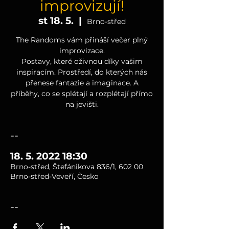
improvizují!
st 18. 5.
  |  
Brno-střed
The Randoms vám přináší večer plný
improvizace.
Postavy, které oživnou díky vašim
inspiracím. Prostředí, do kterých nás
přenese fantazie a imaginace. A
příběhy, co se splétají a rozplétají přímo
na jevišti.
--
18. 5. 2022 18:30
Brno-střed, Štefánikova 836/1, 602 00
Brno-střed-Veveří, Česko
--