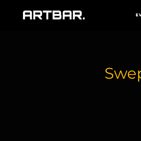
E
Swep