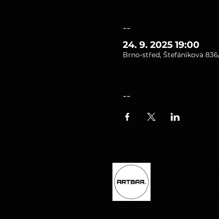
--
24. 9. 2025 19:00
Brno-střed, Štefánikova 836/
--
BRB BRNO, spol. 
Štefánikova 1, B
© 2024 BRB BRN