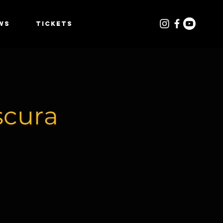
WS
TICKETS
scura