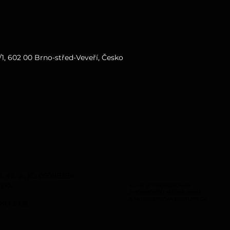
1, 602 00 Brno-střed-Veveří, Česko
s r. o., IČ: 05098394
rno.
KLUB JE PROVOZOVÁN
S PODPOROU MĚSTA BRNA
A MINISTERSTVA KULTURY ČR
O s.r.o.