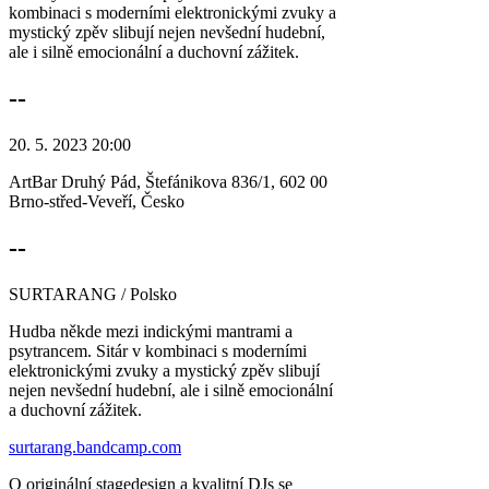
kombinaci s moderními elektronickými zvuky a
mystický zpěv slibují nejen nevšední hudební,
ale i silně emocionální a duchovní zážitek.
--
20. 5. 2023 20:00
ArtBar Druhý Pád, Štefánikova 836/1, 602 00
Brno-střed-Veveří, Česko
--
SURTARANG / Polsko
Hudba někde mezi indickými mantrami a
psytrancem. Sitár v kombinaci s moderními
elektronickými zvuky a mystický zpěv slibují
nejen nevšední hudební, ale i silně emocionální
a duchovní zážitek.
surtarang.bandcamp.com
O originální stagedesign a kvalitní DJs se