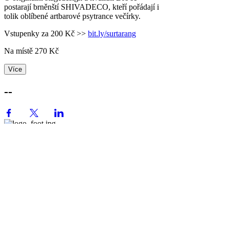
postarají brněnští SHIVADECO, kteří pořádají i
tolik oblíbené artbarové psytrance večírky.
Vstupenky za 200 Kč >>
bit.ly/surtarang
Na místě 270 Kč
Více
--