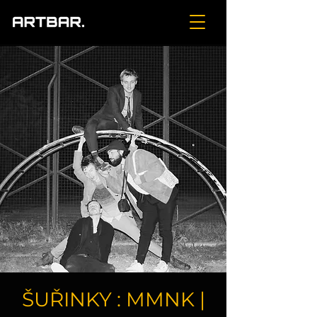
ŠUŘINKY : MMNK |