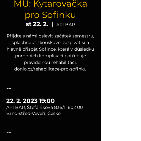
MU: Kytarovačka
pro Sofinku
st 22. 2.
  |  
ARTBAR
Přijďte s námi oslavit začátek semestru,
spláchnout zkouškové, zazpívat si a
hlavně přispět Sofince, která v důsledku
porodních komplikací potřebuje
pravidelnou rehabilitaci.
donio.cz/rehabilitace-pro-sofinku
--
22. 2. 2023 19:00
ARTBAR, Štefánikova 836/1, 602 00
Brno-střed-Veveří, Česko
--