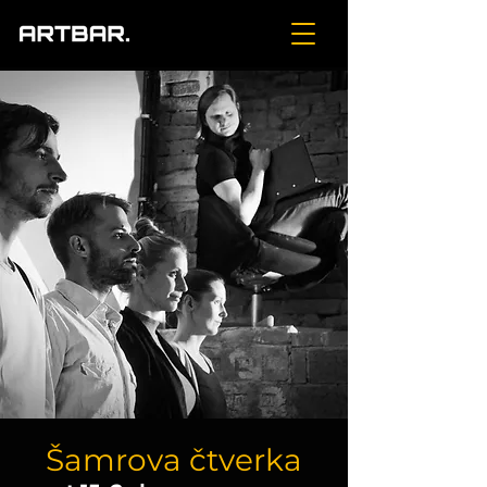
Šamrova čtverka