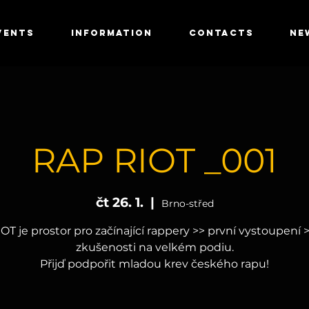
VENTS
INFORMATION
CONTACTS
NE
RAP RIOT _001
čt 26. 1.
  |  
Brno-střed
OT je prostor pro začínající rappery >> první vystoupení >
zkušenosti na velkém podiu.
Přijď podpořit mladou krev českého rapu!