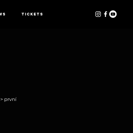
WS
TICKETS
> první