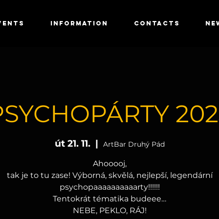
VENTS
INFORMATION
CONTACTS
NE
PSYCHOPÁRTY 202
út 21. 11.
  |  
ArtBar Druhý Pád
Ahooooj,
tak je to tu zase! Výborná, skvělá, nejlepší, legendární
psychopaaaaaaaaaarty!!!!!!
Tentokrát tématika budeee…
NEBE, PEKLO, RÁJ!