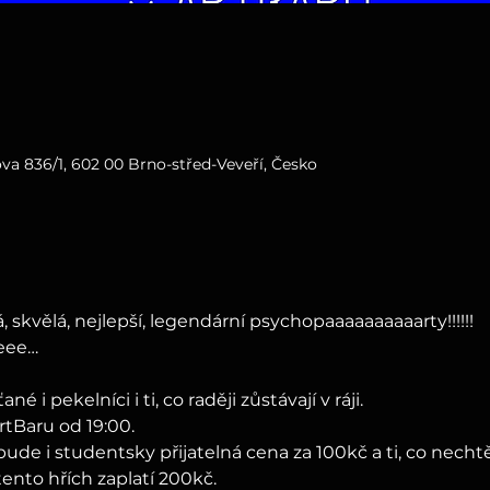
va 836/1, 602 00 Brno-střed-Veveří, Česko
, skvělá, nejlepší, legendární psychopaaaaaaaaaarty!!!!!!
eee…
é i pekelníci i ti, co raději zůstávají v ráji.
rtBaru od 19:00.
ude i studentsky přijatelná cena za 100kč a ti, co nechtě
tento hřích zaplatí 200kč.