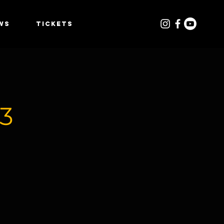
WS
TICKETS
3