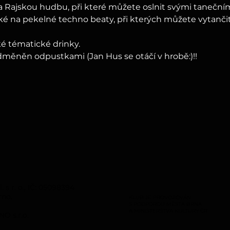
a Rajskou hudbu, při které můžete oslnit svými taneční
aké na pekelné techno beaty, při kterých můžete vytanči
é tématické drinky.
měněn odpustkami (Jan Hus se otáčí v hrobě:)!!
s r. o., IČ: 05098394
rno.
KLUB JE PROVOZOVÁN
S PODPOROU MĚSTA BRNA
A MINISTERSTVA KULTURY ČR
O s.r.o.