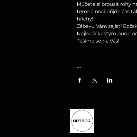
Můžete si brousit rohy n
temné noci přijde čas t
hříchy!
Zábavu Vám zajistí Božsk
Nejlepší kostým bude od
Těšíme se na Vás!
--
BRB BRNO, spol. 
Štefánikova 1, B
© 2024 BRB BRN