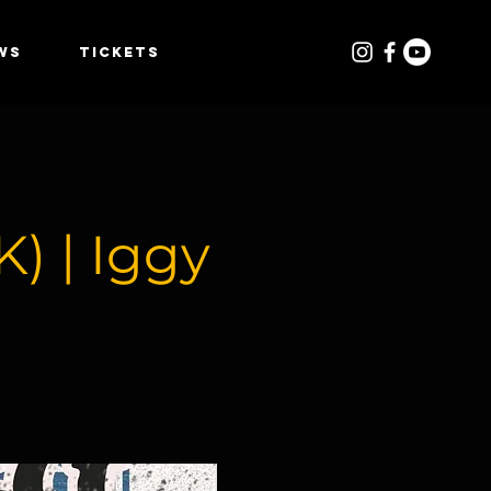
WS
TICKETS
K) | Iggy