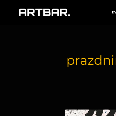
E
prazdnin