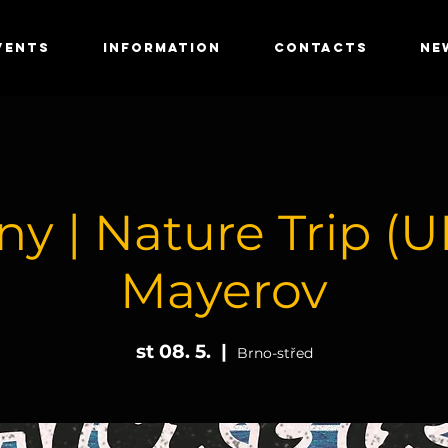
VENTS
INFORMATION
CONTACTS
NE
y | Nature Trip (U
Mayerov
st 08. 5.
  |  
Brno-střed