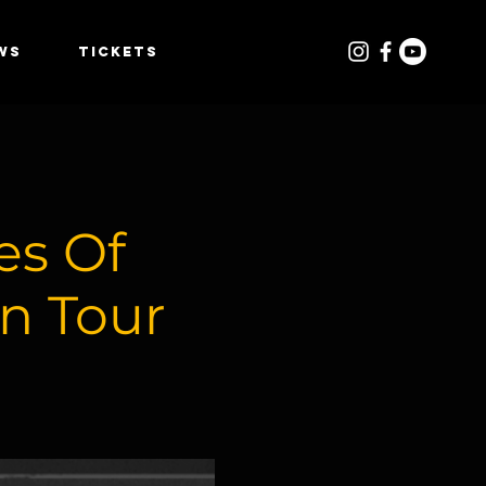
WS
TICKETS
es Of
n Tour