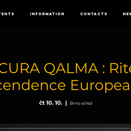
VENTS
INFORMATION
CONTACTS
NE
URA QALMA : Rit
cendence Europea
čt 10. 10.
  |  
Brno-střed