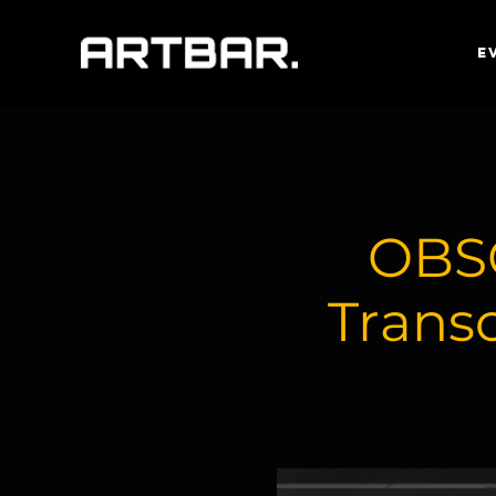
E
OBSC
Trans