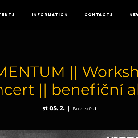
VENTS
INFORMATION
CONTACTS
NE
ENTUM || Worksh
cert || benefiční 
st 05. 2.
  |  
Brno-střed