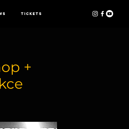
WS
TICKETS
op +
akce