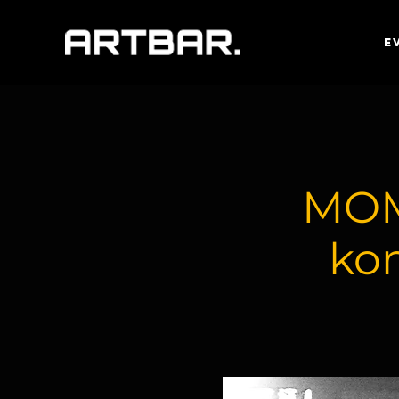
E
MOM
kon