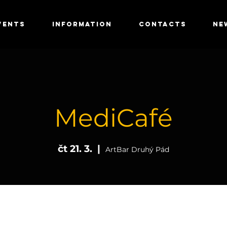
VENTS
INFORMATION
CONTACTS
NE
MediCafé
čt 21. 3.
  |  
ArtBar Druhý Pád