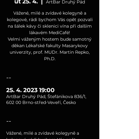
út 25. 4.
  |  
ArtBar Druhý Pád
Vážené, milé a zvídavé kolegyně a
kolegové, rádi bychom Vás opět pozvali
na šálek kávy či sklenici vína při dalším
lákavém MediCafé!
Velmi váženým hostem bude samotný
děkan Lékařské fakulty Masarykovy
univerzity, prof. MUDr. Martin Repko,
Ph.D.
--
25. 4. 2023 19:00
ArtBar Druhý Pád, Štefánikova 836/1,
602 00 Brno-střed-Veveří, Česko
--
Vážené, milé a zvídavé kolegyně a 