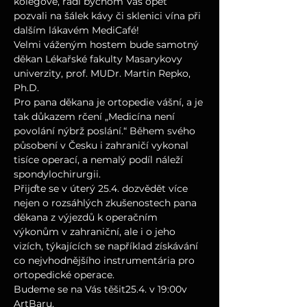
kolegové, rádi bychom Vás opět 
pozvali na šálek kávy či sklenici vína při 
dalším lákavém MediCafé!
Velmi váženým hostem bude samotný 
děkan Lékařské fakulty Masarykovy 
univerzity, prof. MUDr. Martin Repko, 
Ph.D.
Pro pana děkana je ortopedie vášní, a je 
tak důkazem rčení „Medicína není 
povolání nýbrž poslání.“ Během svého 
působení v Česku i zahraničí vykonal 
tisíce operací, a nemalý podíl náleží 
spondylochirurgii.
Přijďte se v úterý 25.4. dozvědět více 
nejen o rozsáhlých zkušenostech pana 
děkana z výjezdů k operačním 
výkonům v zahraniční, ale i o jeho 
vizích, týkajících se například získávání 
co nejvhodnějšího instrumentária pro 
ortopedické operace.
Budeme se na Vás těšit25.4. v 19:00v 
ArtBaru.