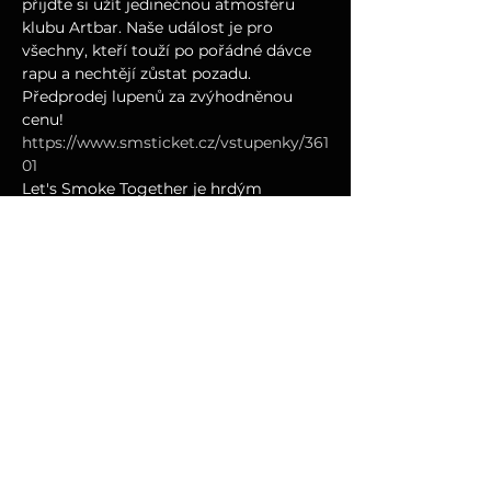
přijďte si užít jedinečnou atmosféru 
klubu Artbar. Naše událost je pro 
všechny, kteří touží po pořádné dávce 
rapu a nechtějí zůstat pozadu.
Předprodej lupenů za zvýhodněnou 
cenu!
https://www.smsticket.cz/vstupenky/361
01
Let's Smoke Together je hrdým 
partnerem této akce
Let's Rap Together - událost, která 
rozpoutá váš vnitřní ohňostroj!
--