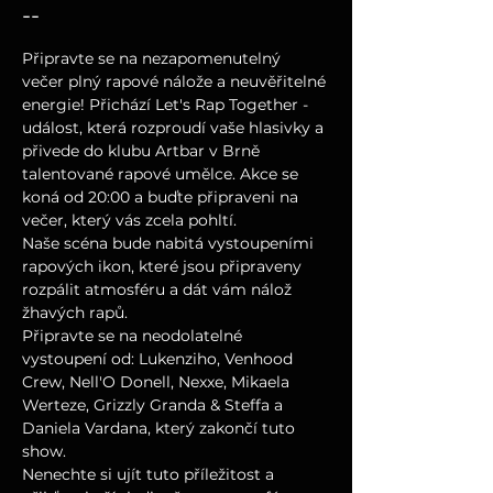
--
Připravte se na nezapomenutelný 
večer plný rapové nálože a neuvěřitelné 
energie! Přichází Let's Rap Together - 
událost, která rozproudí vaše hlasivky a 
přivede do klubu Artbar v Brně 
talentované rapové umělce. Akce se 
koná od 20:00 a buďte připraveni na 
večer, který vás zcela pohltí.
Naše scéna bude nabitá vystoupeními 
rapových ikon, které jsou připraveny 
rozpálit atmosféru a dát vám nálož 
žhavých rapů.
Připravte se na neodolatelné 
vystoupení od: Lukenziho, Venhood 
Crew, Nell'O Donell, Nexxe, Mikaela 
Werteze, Grizzly Granda & Steffa a 
Daniela Vardana, který zakončí tuto 
show.
Nenechte si ujít tuto příležitost a 