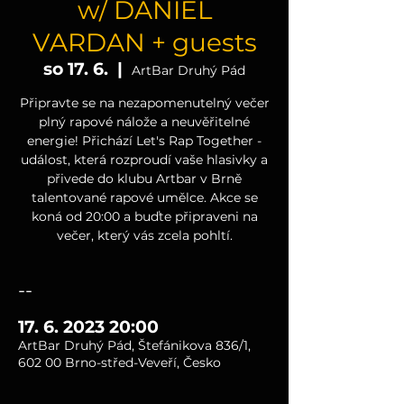
w/ DANIEL
VARDAN + guests
so 17. 6.
  |  
ArtBar Druhý Pád
Připravte se na nezapomenutelný večer
plný rapové nálože a neuvěřitelné
energie! Přichází Let's Rap Together -
událost, která rozproudí vaše hlasivky a
přivede do klubu Artbar v Brně
talentované rapové umělce. Akce se
koná od 20:00 a buďte připraveni na
večer, který vás zcela pohltí.
--
17. 6. 2023 20:00
ArtBar Druhý Pád, Štefánikova 836/1,
602 00 Brno-střed-Veveří, Česko