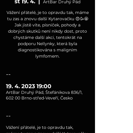
st 19. 4.
  |  
ArtBar Druhý Pád
Vážení přátelé, je to opravdu tak, máme
tu zas a znovu další Kytarovačku 😍🥳🤩
Jak jistě víte, písniček, pohody a
dobrých skutků není nikdy dost, proto
chystáme další akci, tentokrát na
podporu Nellynky, která byla
diagnostikována s maligním
lymfomem.
--
19. 4. 2023 19:00
ArtBar Druhý Pád, Štefánikova 836/1,
602 00 Brno-střed-Veveří, Česko
--
Vážení přátelé, je to opravdu tak, 