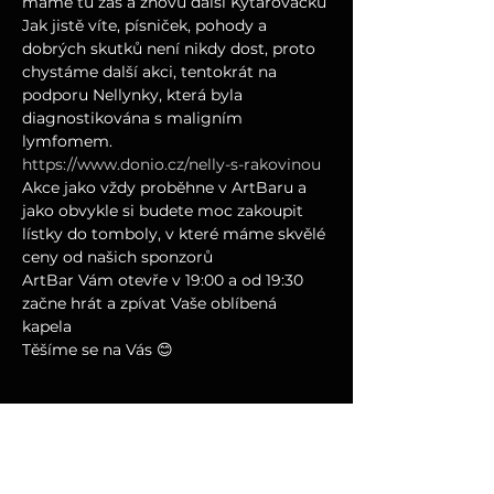
máme tu zas a znovu další Kytarovačku 
Jak jistě víte, písniček, pohody a 
dobrých skutků není nikdy dost, proto 
chystáme další akci, tentokrát na 
podporu Nellynky, která byla 
diagnostikována s maligním 
lymfomem.
https://www.donio.cz/nelly-s-rakovinou
Akce jako vždy proběhne v ArtBaru a 
jako obvykle si budete moc zakoupit 
lístky do tomboly, v které máme skvělé 
ceny od našich sponzorů 
ArtBar Vám otevře v 19:00 a od 19:30 
začne hrát a zpívat Vaše oblíbená 
kapela 
Těšíme se na Vás 😊
--