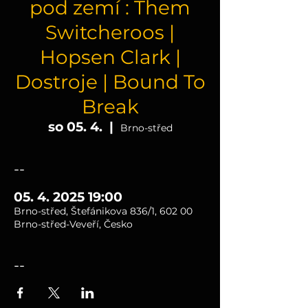
pod zemí : Them
Switcheroos |
Hopsen Clark |
Dostroje | Bound To
Break
so 05. 4.
  |  
Brno-střed
--
05. 4. 2025 19:00
Brno-střed, Štefánikova 836/1, 602 00
Brno-střed-Veveří, Česko
--