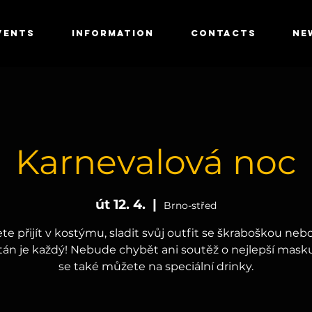
VENTS
INFORMATION
CONTACTS
NE
Karnevalová noc
út 12. 4.
  |  
Brno-střed
e přijít v kostýmu, sladit svůj outfit se škraboškou nebo
ítán je každý! Nebude chybět ani soutěž o nejlepší masku
se také můžete na speciální drinky.