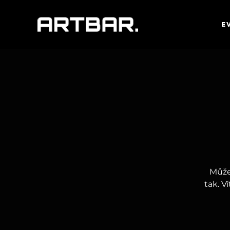
E
Můžet
tak. V