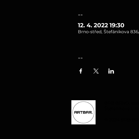
--
12. 4. 2022 19:30
Brno-střed, Štefánikova 836/
--
BRB BRNO, spol. 
Štefánikova 1, B
© 2024 BRB BRN