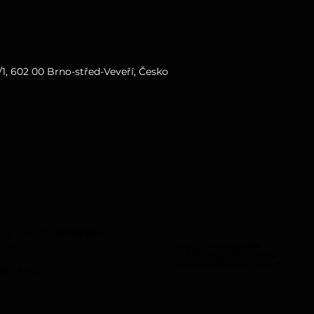
1, 602 00 Brno-střed-Veveří, Česko
s r. o., IČ: 05098394
rno.
KLUB JE PROVOZOVÁN
S PODPOROU MĚSTA BRNA
A MINISTERSTVA KULTURY ČR
O s.r.o.