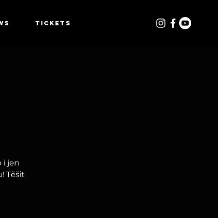
WS
TICKETS
 i jen
! Těšit