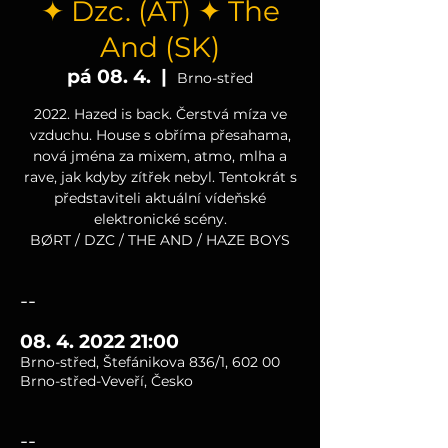
✦ Dzc. (AT) ✦ The
And (SK)
pá 08. 4.
  |  
Brno-střed
2022. Hazed is back. Čerstvá míza ve
vzduchu. House s obříma přesahama,
nová jména za mixem, atmo, mlha a
rave, jak kdyby zítřek nebyl. Tentokrát s
představiteli aktuální vídeňské
elektronické scény.
BØRT / DZC / THE AND / HAZE BOYS
--
08. 4. 2022 21:00
Brno-střed, Štefánikova 836/1, 602 00
Brno-střed-Veveří, Česko
--