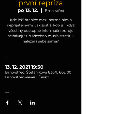
první repríza
po 13. 12.
  |  
Brno-střed
Kde leží hranice mezi normálním a
nepřijatelným? Jak zjistíš, kdo jsi, když
všechny dostupné informační zdroje
selhávají? Co všechno musíš ztratit k
nalezení sebe sama?
--
13. 12. 2021 19:30
Brno-střed, Štefánikova 836/1, 602 00
Brno-střed-Veveří, Česko
--