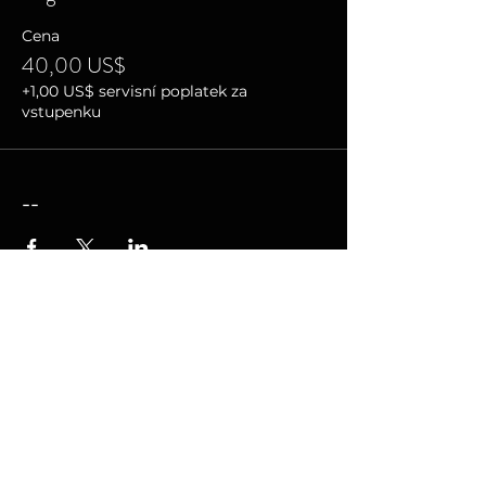
Cena
40,00 US$
+1,00 US$ servisní poplatek za
vstupenku
--