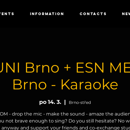
VENTS
INFORMATION
CONTACTS
NE
NI Brno + ESN 
Brno - Karaoke
po 14. 3.
  |  
Brno-střed
M - drop the mic - make the sound - amaze the audie
ou not brave enough to sing? Do you still hesitate? No wo
anyway and support your friends and co-exchange stu