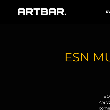
E
ESN MU
BOO
Are y
come 