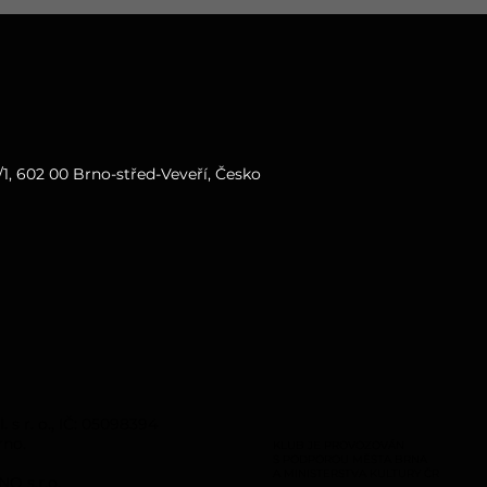
1, 602 00 Brno-střed-Veveří, Česko
s r. o., IČ: 05098394
rno.
KLUB JE PROVOZOVÁN
S PODPOROU MĚSTA BRNA
A MINISTERSTVA KULTURY ČR
O s.r.o.