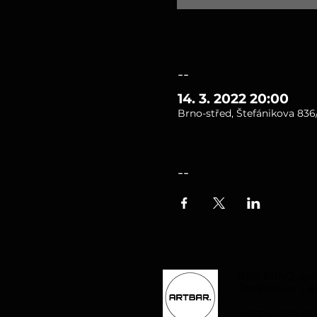
--
14. 3. 2022 20:00
Brno-střed, Štefánikova 836/
--
BRB BRNO, spol. 
Štefánikova 1, B
© 2024 BRB BRN