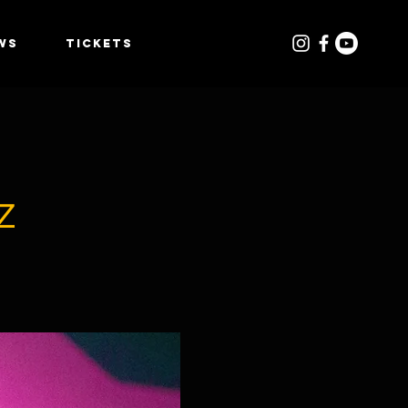
WS
TICKETS
z