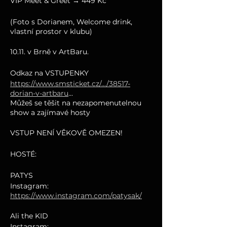
VIP Meet & Greet → 449 Kč
(Foto s Dorianem, Welcome drink,
vlastní prostor v klubu)
10.11. v Brně v ArtBaru.
Odkaz na VSTUPENKY
https://www.smsticket.cz/.../38517-
dorian-v-artbaru
...
Můžeš se těšit na nezapomenutelnou
show a zajímavé hosty
VSTUP NENÍ VĚKOVĚ OMEZEN!
HOSTÉ:
PATYS
Instagram:
https://www.instagram.com/patysak/
Ali the KID
Instagram: