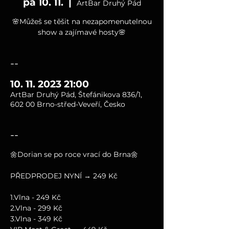
pá 10. 11.
  |  
ArtBar Druhý Pád
🌸Můžeš se těšit na nezapomenutelnou
show a zajímavé hosty🌸
--
10. 11. 2023 21:00
ArtBar Druhý Pád, Štefánikova 836/1,
602 00 Brno-střed-Veveří, Česko
--
🌼Dorian se po roce vrací do Brna🌼
PŘEDPRODEJ NYNÍ → 249 Kč
1.Vlna - 249 Kč
2.Vlna - 299 Kč
3.Vlna - 349 Kč