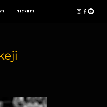
WS
TICKETS
eji