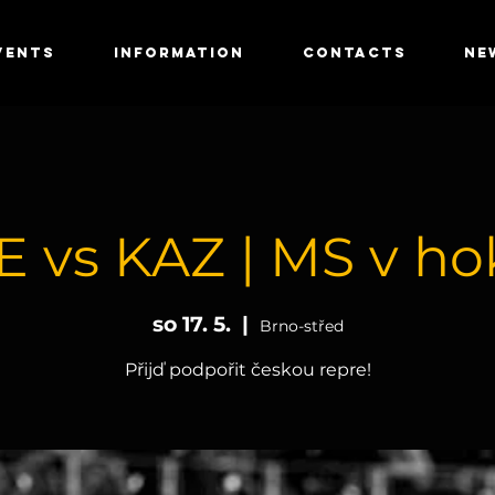
VENTS
INFORMATION
CONTACTS
NE
E vs KAZ | MS v hok
so 17. 5.
  |  
Brno-střed
Přijď podpořit českou repre!