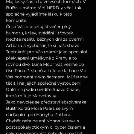
Máj lásky čas a to ve všech formách. V 
BuBr-u máme rádi NERD-y věci, tak 
společně vyjádříme lásku k této 
komunitě.
Čeká Vás okouzlující večer plný 
humoru, krásy, svádění i třpytek. 
Nechte realitu běžných dní za dveřmi 
Artbaru a vychutnejte si naší show.
Tentokrát pro Vás máme jako speciální 
překvapení umělkyně z Prahy a to 
rovnou dvě. Luna Moor Vás vezme do 
říše Pána Prstenů a Lulu de la Luce Vsi 
Vás podmaní svým šarmem. Můžete se 
těčit i na jejich společné vystoupení.
Další na pódiu uvidíte Suave Chaos, 
která miluje Marvelovky.
Jako newbies se představí absolventka 
BuBr kurzů Flora Paars se svým 
nadšením pro Harryho Pottera.
Chybět nebude ani Nonna Kareva s 
postapokalyptickým či cyber číslem a 
celým večerem Vás nebude provázet 