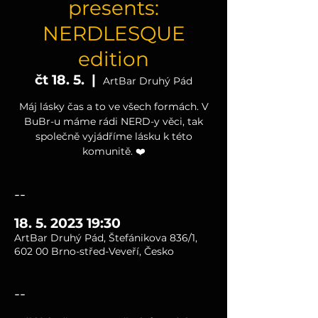
presents:
NERDLESQUE
edition
čt 18. 5.
  |  
ArtBar Druhý Pád
Máj lásky čas a to ve všech formách. V
BuBr-u máme rádi NERD-y věci, tak
společně vyjádříme lásku k této
komunitě. ❤️
--
18. 5. 2023 19:30
ArtBar Druhý Pád, Štefánikova 836/1,
602 00 Brno-střed-Veveří, Česko
--