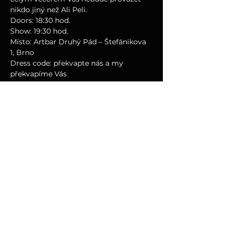
nikdo jiný než Ali Peli.
Doors: 18:30 hod.
Show: 19:30 hod.
Místo: Artbar Druhý Pád – Štefánikova 
1, Brno
Dress code: překvapte nás a my 
překvapíme Vás
Lístky v předprodeji: 590 Kč
Na místě: 650 Kč
Těšíme se na Vás!
--