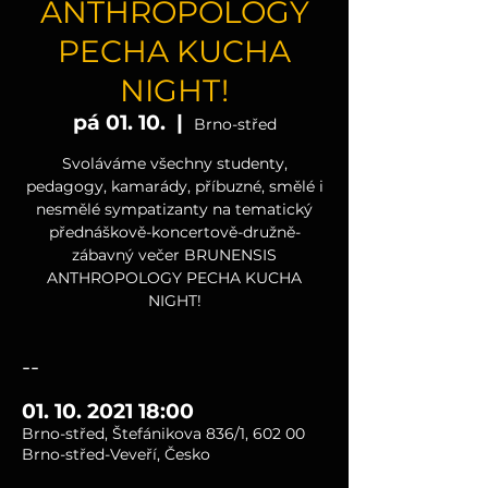
ANTHROPOLOGY
PECHA KUCHA
NIGHT!
pá 01. 10.
  |  
Brno-střed
Svoláváme všechny studenty,
pedagogy, kamarády, příbuzné, smělé i
nesmělé sympatizanty na tematický
přednáškově-koncertově-družně-
zábavný večer BRUNENSIS
ANTHROPOLOGY PECHA KUCHA
NIGHT!
--
01. 10. 2021 18:00
Brno-střed, Štefánikova 836/1, 602 00
Brno-střed-Veveří, Česko