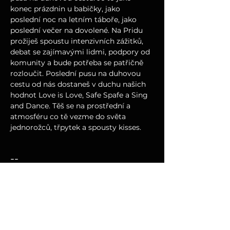
konec prázdnin u babičky, jako 
poslední noc na letním táboře, jako 
poslední večer na dovolené. Na Pridu 
prožiješ spoustu intenzivních zážitků, 
debat se zajímavými lidmi, podpory od 
komunity a bude potřeba se patřičně 
rozloučit. Poslední pusu na duhovou 
cestu od nás dostaneš v duchu našich 
hodnot Love is Love, Safe Spafe a Sing 
and Dance. Těš se na prostřední a 
atmosféru co tě vezme do světa 
jednorožců, třpytek a spousty kisses.
--