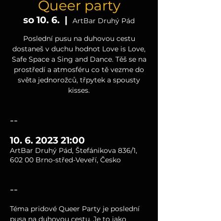
Queer party
so 10. 6.
  |  
ArtBar Druhý Pád
Poslední pusu na duhovou cestu
dostaneš v duchu hodnot Love is Love,
Safe Space a Sing and Dance. Těš se na
prostředí a atmosféru co tě vezme do
světa jednorožců, třpytek a spousty
kisses.
--
10. 6. 2023 21:00
ArtBar Druhý Pád, Štefánikova 836/1,
602 00 Brno-střed-Veveří, Česko
--
Téma pridové Queer Party je poslední 
pusa na duhovou cestu. Je to jako 