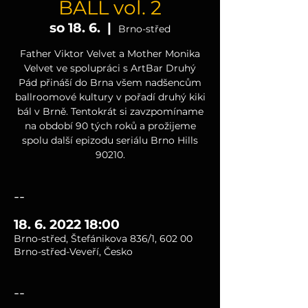
BALL vol. 2
so 18. 6.
  |  
Brno-střed
Father Viktor Velvet a Mother Monika
Velvet ve spolupráci s ArtBar Druhý
Pád přináší do Brna všem nadšencům
ballroomové kultury v pořadí druhý kiki
bál v Brně. Tentokrát si zavzpomíname
na období 90 tých roků a prožijeme
spolu další epizodu seriálu Brno Hills
90210.
--
18. 6. 2022 18:00
Brno-střed, Štefánikova 836/1, 602 00
Brno-střed-Veveří, Česko
--