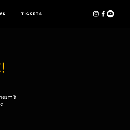
WS
TICKETS
!
 nesmíš
do