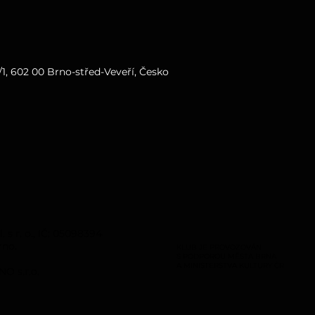
1, 602 00 Brno-střed-Veveří, Česko
s r. o., IČ: 05098394
rno.
KLUB JE PROVOZOVÁN
S PODPOROU MĚSTA BRNA
A MINISTERSTVA KULTURY ČR
O s.r.o.