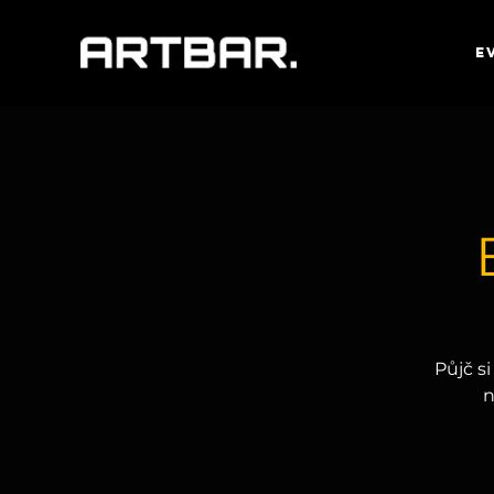
E
Půjč s
n