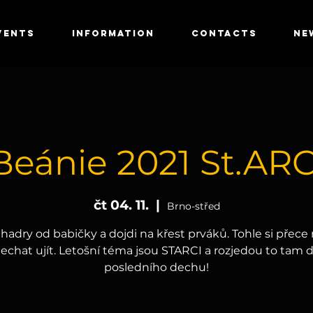
VENTS
INFORMATION
CONTACTS
NE
Beánie 2021 St.ARC
čt 04. 11.
  |  
Brno-střed
i hadry od babičky a dojdi na křest prváků. Tohle si přece
echat ujít. Letošní téma jsou STARCI a rozjedou to tam 
posledního dechu!