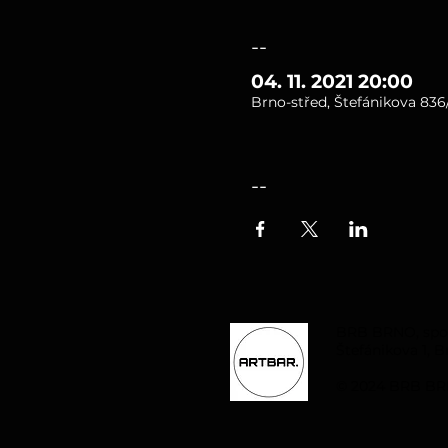
--
04. 11. 2021 20:00
Brno-střed, Štefánikova 836/
--
BRB BRNO, spol. 
Štefánikova 1, B
© 2024 BRB BRN