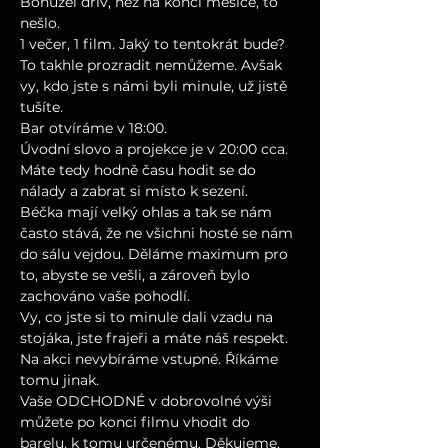
Bohužel dřív, než na konci měsíce, to 
nešlo. 
1 večer, 1 film. Jaký to tentokrát bude? 
To takhle prozradit nemůžeme. Avšak 
vy, kdo jste s námi byli minule, už jistě 
tušíte. 
Bar otvíráme v 18:00.
Úvodní slovo a projekce je v 20:00 cca.
Máte tedy hodně času hodit se do 
nálady a zabrat si místo k sezení. 
Béčka mají velký ohlas a tak se nám 
často stává, že ne všichni hosté se nám 
do sálu vejdou. Děláme maximum pro 
to, abyste se vešli, a zároveň bylo 
zachováno vaše pohodlí. 
Vy, co jste si to minule dali vzadu na 
stojáka, jste frajeři a máte náš respekt.
Na akci nevybíráme vstupné. Říkáme 
tomu jinak.
Vaše ODCHODNÉ v dobrovolné výši 
můžete po konci filmu vhodit do 
barelu, k tomu určenému. Děkujeme, 