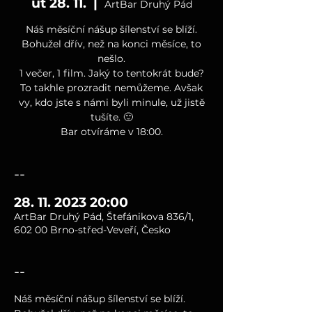
út 28. 11.
  |  
ArtBar Druhý Pád
Náš měsíční nášup šílenství se blíží.
Bohužel dřív, než na konci měsíce, to
nešlo.
1 večer, 1 film. Jaký to tentokrát bude?
To takhle prozradit nemůžeme. Avšak
vy, kdo jste s námi byli minule, už jistě
tušíte. 🙂
Bar otvíráme v 18:00.
--
28. 11. 2023 20:00
ArtBar Druhý Pád, Štefánikova 836/1,
602 00 Brno-střed-Veveří, Česko
--
Náš měsíční nášup šílenství se blíží. 