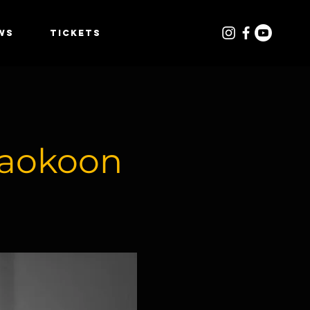
WS
TICKETS
 Laokoon