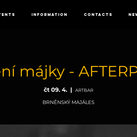
VENTS
INFORMATION
CONTACTS
NE
ění májky - AFTER
čt 09. 4.
  |  
ARTBAR
BRNĚNSKÝ MAJÁLES