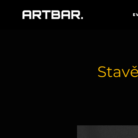
E
Stav