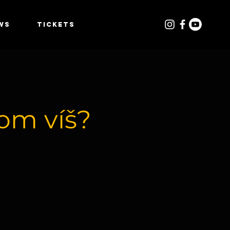
WS
TICKETS
tom víš?