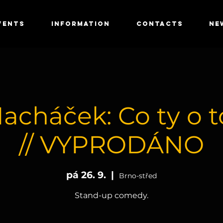
VENTS
INFORMATION
CONTACTS
NE
acháček: Co ty o 
// VYPRODÁNO
pá 26. 9.
  |  
Brno-střed
Stand-up comedy.