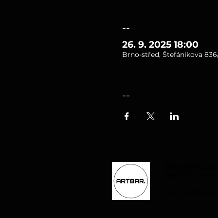
--
26. 9. 2025 18:00
Brno-střed, Štefánikova 836/
--
BRB BRNO, spol. 
Štefánikova 1, B
© 2024 BRB BRN