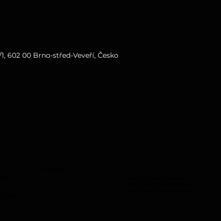
1, 602 00 Brno-střed-Veveří, Česko
s r. o., IČ: 05098394
rno.
KLUB JE PROVOZOVÁN
S PODPOROU MĚSTA BRNA
A MINISTERSTVA KULTURY ČR
O s.r.o.