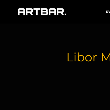
E
Libor M