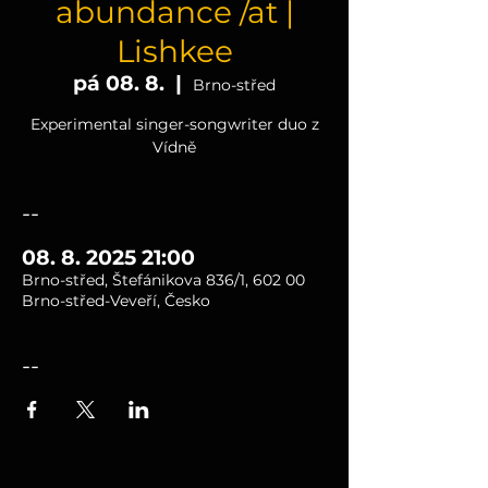
abundance /at |
Lishkee
pá 08. 8.
  |  
Brno-střed
Experimental singer-songwriter duo z
Vídně
--
08. 8. 2025 21:00
Brno-střed, Štefánikova 836/1, 602 00
Brno-střed-Veveří, Česko
--