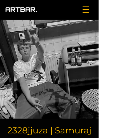
2328jjuza | Samuraj